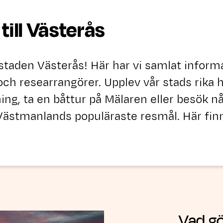
till Västerås
staden Västerås! Här har vi samlat inform
och researrangörer. Upplev vår stads rika 
ing, ta en båttur på Mälaren eller besök nå
 Västmanlands populäraste resmål. Här fin
Vad gö