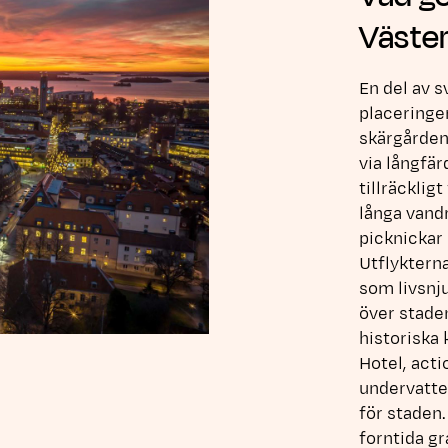
Väster
En del av s
placeringe
skärgårdens
via långfär
tillräckligt
långa vandr
picknickar 
Utflykterna
som livsnj
över stade
historiska
Hotel, act
undervatten
för staden.
forntida gr