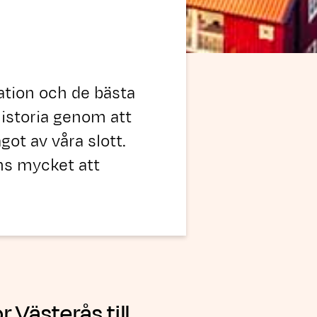
ation och de bästa
historia genom att
got av våra slott.
ns mycket att
r Västerås till