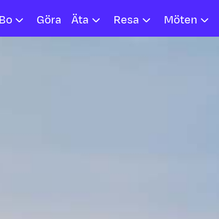
Bo
Göra
Äta
Resa
Möten