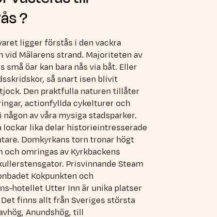
ås ?
varet ligger förstås i den vackra
n vid Mälarens strand. Majoriteten av
 små öar kan bara nås via båt. Eller
dsskridskor, så snart isen blivit
 tjock. Den praktfulla naturen tillåter
ingar, actionfyllda cykelturer och
i någon av våra mysiga stadsparker.
 lockar lika delar historieintresserade
utare. Domkyrkans torn tronar högt
n och omringas av Kyrkbackens
 kullerstensgator. Prisvinnande Steam
ionbadet Kokpunkten och
s-hotellet Utter Inn är unika platser
 Det finns allt från Sveriges största
avhög, Anundshög, till