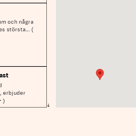
rum och några
es största
... (
plats, öppnas i nytt fönster
s, öppnas i nytt fönster
ast
d
, erbjuder
r
)
plats, öppnas i nytt fönster
s, öppnas i nytt fönster
 webbplats, öppnas i nytt fönster