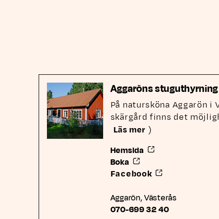
Aggaröns stuguthyrning
På natursköna Aggarön i 
skärgård finns det möjlig
Läs mer
)
Länk till annan webb
Hemsida
Länk till annan webbplat
Boka
Länk till annan
Facebook
Aggarön, Västerås
Telefonnummer till Aggaröns
070-699 32 40