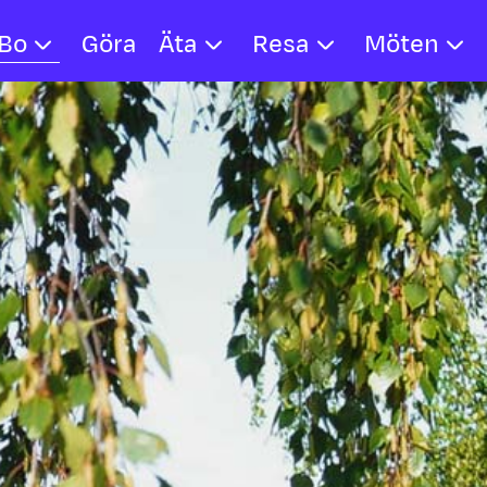
Bo
Göra
Äta
Resa
Möten