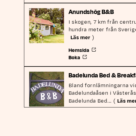
Anundshög B&B
I skogen, 7 km från cent
hundra meter från Sverig
Läs mer
)
Länk till annan webb
Hemsida
Länk till annan webbplat
Boka
Badelunda Bed & Breakf
Bland fornlämningarna vi
Badelundaåsen i Västerås
Badelunda Bed
... (
Läs me
Länk till annan webb
Hemsida
Länk till annan webbplat
Boka
Länk till annan
Facebook