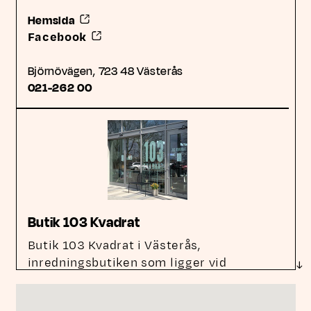
Länk till annan webbplats, öppnas i nytt fön
Hemsida
Länk till annan webbplats, öppnas i n
Facebook
Björnövägen, 723 48 Västerås
Telefonnummer till Aktivt Uteliv Björnögården:
021-262 00
Butik 103 Kvadrat
Butik 103 Kvadrat i Västerås,
inredningsbutiken som ligger vid
Mälaren och
... (
Läs mer
)
Länk till annan webbplats, öppnas i n
Facebook