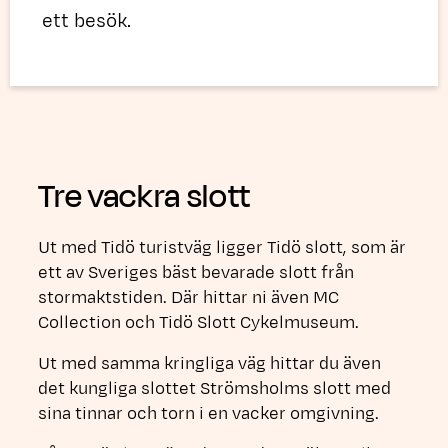
ett besök.
Tre vackra slott
Ut med Tidö turistväg ligger Tidö slott, som är
ett av Sveriges bäst bevarade slott från
stormaktstiden. Där hittar ni även MC
Collection och Tidö Slott Cykelmuseum.
Ut med samma kringliga väg hittar du även
det kungliga slottet Strömsholms slott med
sina tinnar och torn i en vacker omgivning.