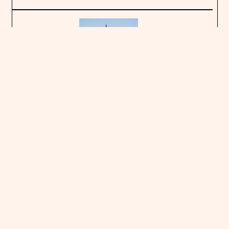
Strömsholms slott
Strömsholms slott är placerat mitt i
Strömsholms vackra omgivningar. I
... (
Läs mer
)
Länk till annan webbplats, öppnas i nytt fön
Hemsida
Slottsvägen 32, 734 94 Strömsholm
Telefonnummer till Strömsholms slott:
0220-430 35