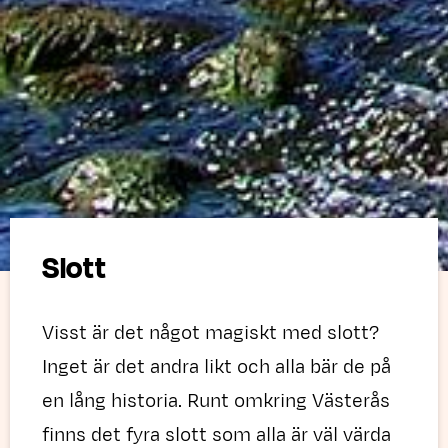
Slott
Visst är det något magiskt med slott?
Inget är det andra likt och alla bär de på
en lång historia. Runt omkring Västerås
finns det fyra slott som alla är väl värda