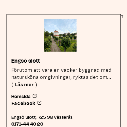
Engsö slott
Förutom att vara en vacker byggnad med
natursköna omgivningar, ryktas det om
...
(
Läs mer
)
Länk till annan webbplats, öppnas i nytt fön
Hemsida
Länk till annan webbplats, öppnas i n
Facebook
Engsö Slott, 725 98 Västerås
Telefonnummer till Engsö slott:
0171-44 40 20