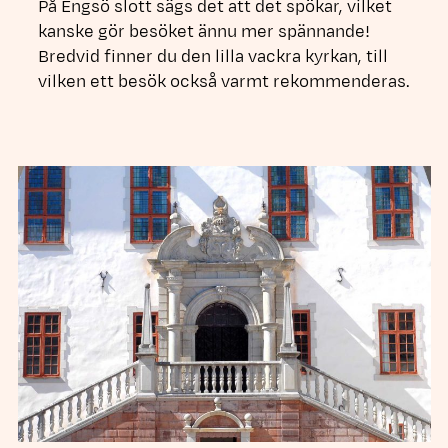
På Engsö slott sägs det att det spökar, vilket
kanske gör besöket ännu mer spännande!
Bredvid finner du den lilla vackra kyrkan, till
vilken ett besök också varmt rekommenderas.