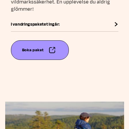
vildmarkssäkerhet. En upplevelse du aldrig
glömmer!
I vandringspaketet ingår:
Boka paket