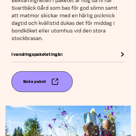
Bekvämligheten i paketet är hög då ni har
Svartbäck Gård som bas för god sömn samt
att matmor skickar med en härlig picknick
dagtid och kvällstid dukas det för middag i
bondköket eller utomhus vid den stora
stockbrasan.
I vandringspaketet ingår:
Boka paket