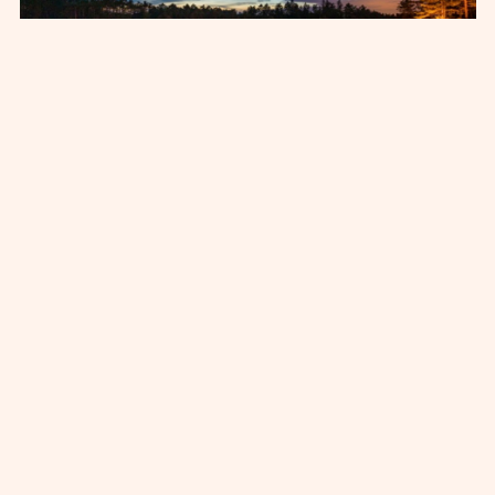
Skogsretreat med yoga
och vandring
För inte så länge sen bodde människorna i
naturen. Nu väljer allt fler att bo i storstäder
där man anpassar sig till ett högt tempo. I
städerna är det vanligt att man pressar sig
själv för att klara av det hektiska vardagslivet.
Ibland behöver man en paus från vardagen. Vi
vill inspirera dig att ta ett steg närmare
naturen. Vi hoppas att du ska känna dig som