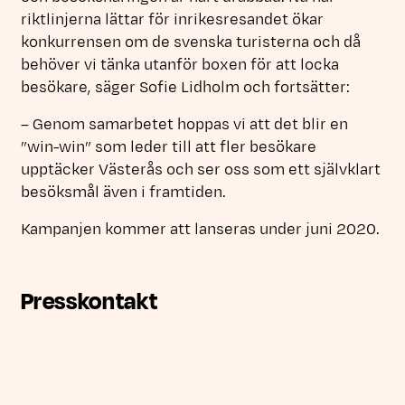
riktlinjerna lättar för inrikesresandet ökar
konkurrensen om de svenska turisterna och då
behöver vi tänka utanför boxen för att locka
besökare, säger Sofie Lidholm och fortsätter:
– Genom samarbetet hoppas vi att det blir en
”win-win” som leder till att fler besökare
upptäcker Västerås och ser oss som ett självklart
besöksmål även i framtiden.
Kampanjen kommer att lanseras under juni 2020.
Presskontakt
Sofie Lidholm
, Utvecklingschef Visit Västerås,
Länk till a
021-39 01 19,
sofie.lidholm@vasteras.se