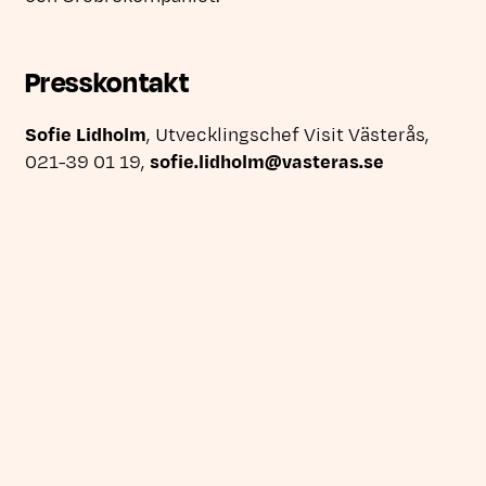
Presskontakt
Sofie Lidholm
, Utvecklingschef Visit Västerås,
Länk till a
021-39 01 19,
sofie.lidholm@vasteras.se
Läs fler nyheter
Steam Hotel nomineras till nationellt
turismpris
Den 6 december tävlar Steam Hotel om Stora