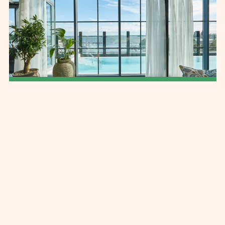
Smultronställen
Västerås 7 största besöksmål