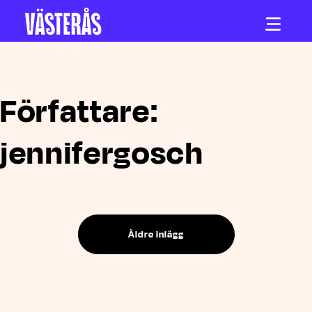
Hoppa till innehåll
Författare:
jennifergosch
Äldre inlägg