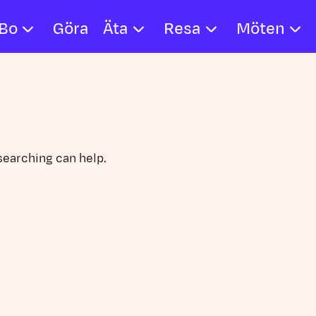
Bo
Göra
Äta
Resa
Möten
searching can help.